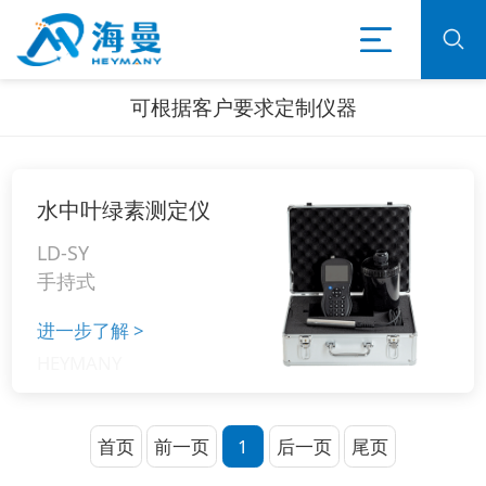
可根据客户要求定制仪器
水中叶绿素测定仪
LD-SY
手持式
进一步了解
>
首页
前一页
1
后一页
尾页