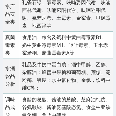
孔雀石绿、氯霉素、呋喃妥因代谢、呋喃
水产
西林代谢、呋喃它酮代谢、呋喃唑酮代
品安
谢、氟苯尼考、土霉素、金霉素、甲砜霉
全类
素、地西泮等
真菌
食用油、粮食及饲料中黄曲霉毒素B1、
毒素
奶中黄曲霉毒素M1、呕吐毒素、玉米赤
类
霉烯酮、赭曲霉毒素A等
乳品及牛奶中蛋白质；酒中甲醇、乙醇、
水酒
杂醇油；蜂蜜中果糖和葡萄糖、蔗糖、淀
饮品
粉酶、酸度；水中氰化物、余氯，饮料中
分析
维C等；
调味
食醋的总酸、酱油的总酸、芝麻油纯度、
品成
谷氨酸钠、酱油氨基酸态氮、食盐中亚铁
分
氰化钾、食盐中碘等