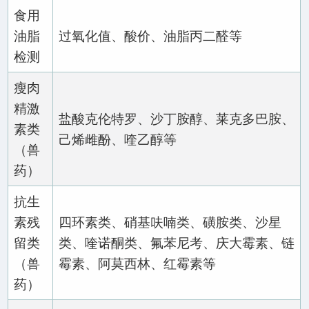
食用
油脂
过氧化值、酸价、油脂丙二醛等
检测
瘦肉
精激
盐酸克伦特罗、沙丁胺醇、莱克多巴胺、
素类
己烯雌酚、喹乙醇等
（兽
药）
抗生
素残
四环素类、硝基呋喃类、磺胺类、沙星
留类
类、喹诺酮类、氟苯尼考、庆大霉素、链
（兽
霉素、阿莫西林、红霉素等
药）