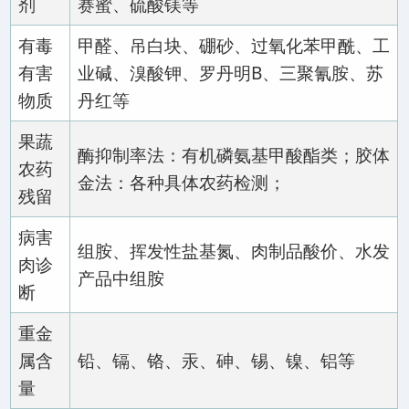
剂
赛蜜、硫酸镁等
有毒
甲醛、吊白块、硼砂、过氧化苯甲酰、工
有害
业碱、溴酸钾、罗丹明B、三聚氰胺、苏
物质
丹红等
果蔬
酶抑制率法：有机磷氨基甲酸酯类；胶体
农药
金法：各种具体农药检测；
残留
病害
组胺、挥发性盐基氮、肉制品酸价、水发
肉诊
产品中组胺
断
重金
属含
铅、镉、铬、汞、砷、锡、镍、铝等
量