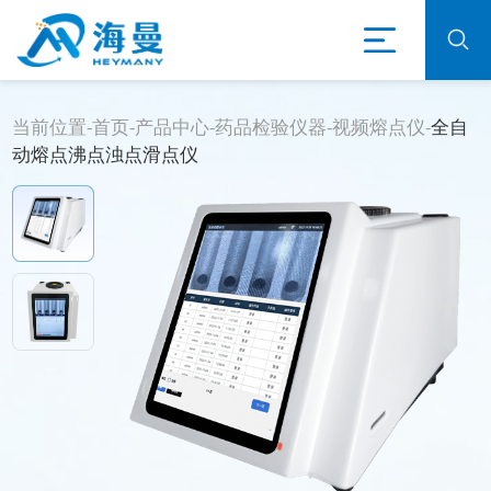
当前位置-
首页
-
产品中心
-
药品检验仪器
-
视频熔点仪
-
全自
动熔点沸点浊点滑点仪