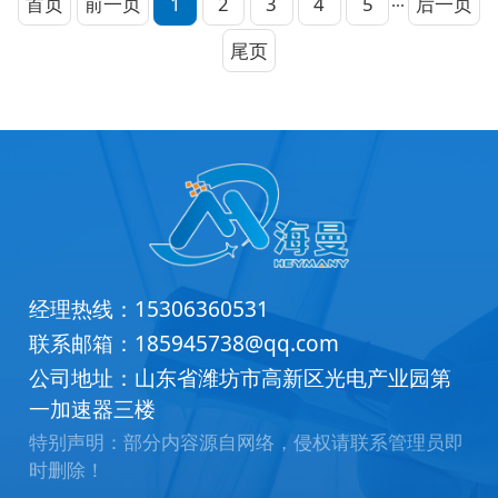
首页
前一页
1
2
3
4
5
后一页
···
尾页
经理热线：
15306360531
联系邮箱：
185945738@qq.com
公司地址：山东省潍坊市高新区光电产业园第
一加速器三楼
特别声明：部分内容源自网络，侵权请联系管理员即
时删除！