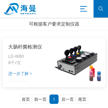
可根据客户要求定制仪器
大肠杆菌检测仪
LD-W80
8个/次
进一步了解
>
首页
前一页
1
后一页
尾页