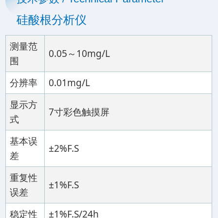
硅酸根分析仪
测量范
0.05～10mg/L
围
分辨率
0.01mg/L
显示方
7寸彩色触摸屏
式
基本误
±2%F.S
差
重复性
±1%F.S
误差
稳定性
±1%F.S/24h