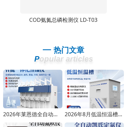
X
COD氨氮总磷检测仪 LD-T03
热门文章
Popular articles
2026年莱恩德全自动蒸馏仪全型号对比选购指南
2026年8月低温恒温槽选购攻略 全生命周期成本对比