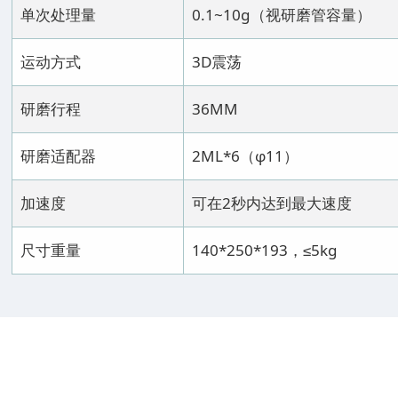
单次处理量
0.1~10g（视研磨管容量）
运动方式
3D震荡
研磨行程
36MM
研磨适配器
2ML*6（φ11）
加速度
可在2秒内达到最大速度
尺寸重量
140*250*193，≤5kg