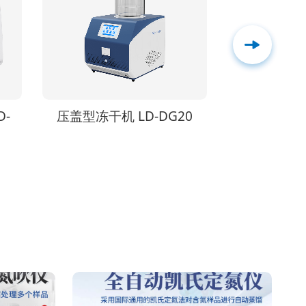
0
压盖多歧管冻干机 LD-DG40
便携式水分活度