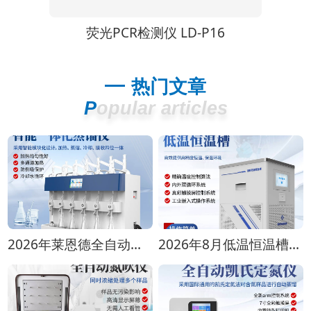
LD-P16
鱼虾病毒检测仪 LD-P16
热门文章
Popular articles
2026年莱恩德全自动蒸馏仪全型号对比选购指南
2026年8月低温恒温槽选购攻略 全生命周期成本对比