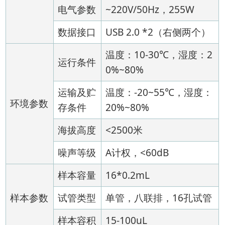
电气参数
~220V/50Hz，255W
数据接口
USB 2.0 *2（右侧两个）
温度：10-30℃，湿度：2
运行条件
0%~80%
运输及贮
温度：-20~55℃，湿度：
环境参数
存条件
20%~80%
海拔高度
<2500米
噪声等级
A计权，<60dB
样本容量
16*0.2mL
样本参数
试管类型
单管，八联排，16孔试管
样本容积
15-100uL