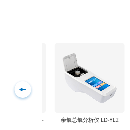
吹气仪 LD-
余氯总氯分析仪 LD-YL2
氯
W4