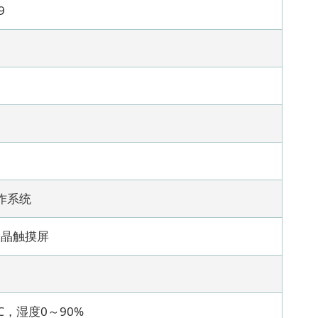
9
作系统
液晶触摸屏
℃，湿度0～90%