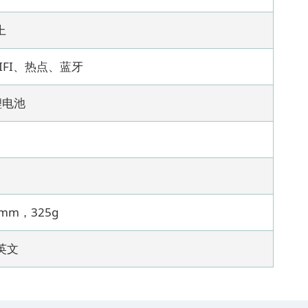
上
WIFI、热点、蓝牙
锂电池
2mm，325g
英文