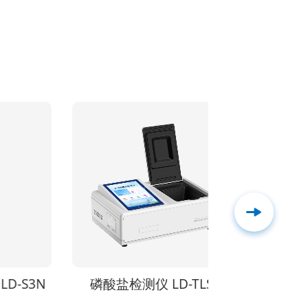
3N
磷酸盐检测仪 LD-TLSY
溶解氧检测