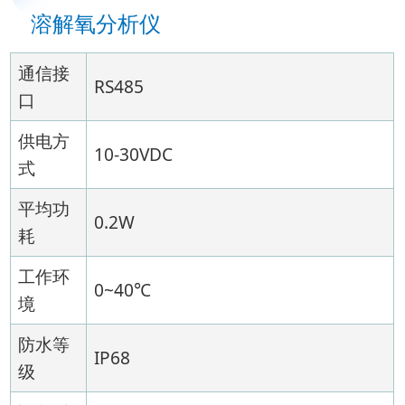
溶解氧分析仪
通信接
RS485
口
供电方
10-30VDC
式
平均功
0.2W
耗
工作环
0~40℃
境
防水等
IP68
级