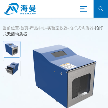
当前位置-
首页
-
产品中心
-
实验室仪器
-
拍打式均质器
-
拍打
式无菌均质器