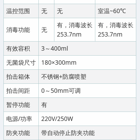
温控范围
无
无
室温~60℃
有，消毒波长
有，消毒波长
消毒功能
无
253.7nm
253.7nm
有效容积
3～400ml
无菌袋尺寸
180×300mm
拍击箱体
不锈钢+防腐喷塑
拍击间距
0～50mm可调
暂停功能
有
电源/功率
220V/250W
防夹功能
带自动停止防夹功能