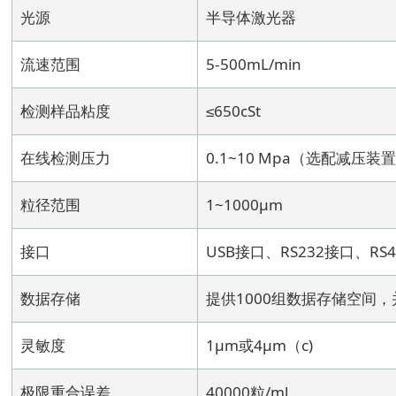
光源
半导体激光器
流速范围
5-500mL/min
检测样品粘度
≤650cSt
在线检测压力
0.1~10 Mpa（选配减压
粒径范围
1~1000μm
接口
USB接口、RS232接口、RS
数据存储
提供1000组数据存储空间
灵敏度
1μm或4μm（c)
极限重合误差
40000粒/ml