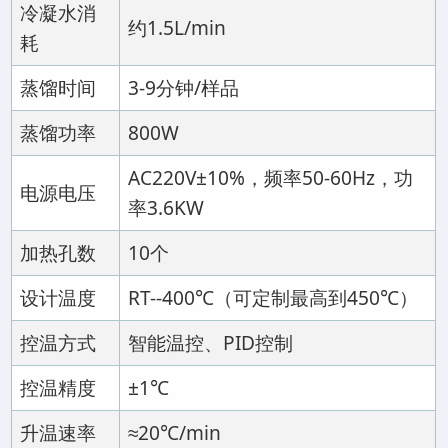
冷凝水消
约1.5L/min
耗
蒸馏时间
3-9分钟/样品
蒸馏功率
800W
AC220V±10%，频率50-60Hz，功
电源电压
率3.6KW
加热孔数
10个
设计温度
RT--400℃（可定制最高到450℃）
控温方式
智能温控、PID控制
控温精度
±1℃
升温速率
≈20℃/min