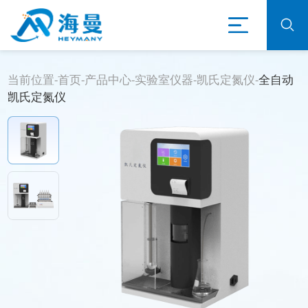
当前位置-
首页
-
产品中心
-
实验室仪器
-
凯氏定氮仪
-
全自动
凯氏定氮仪