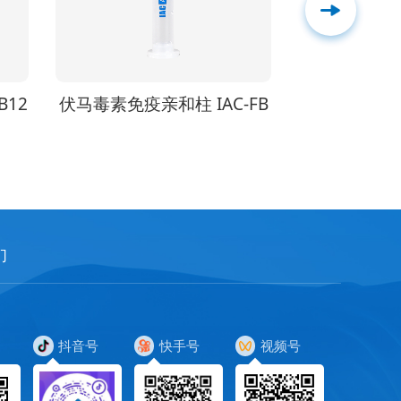
-FB
正压法密封测试仪 LD-
MF03B
们
抖音号
快手号
视频号