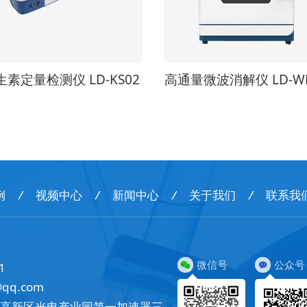
通量微波消解仪 LD-WB12
伏马毒素免疫亲和柱 IAC
例
/
视频中心
/
新闻中心
/
关于我们
/
联系我
微信号
公众号
1
@qq.com
市高新区光电产业园第一加速器三