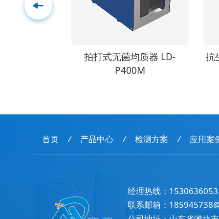
质器 LD-
抗生素定量检测仪 LD-KS02
高
00M
首页
/
产品中心
/
检测方案
/
应用案
经理热线：
1530636053
联系邮箱：
185945738
公司地址：山东省潍坊