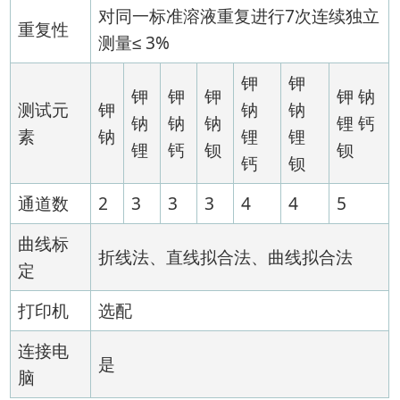
对同一标准溶液重复进行7次连续独立
重复性
测量≤ 3%
钾
钾
钾
钾
钾
钾 钠
测试元
钾
钠
钠
钠
钠
钠
锂 钙
素
钠
锂
锂
锂
钙
钡
钡
钙
钡
通道数
2
3
3
3
4
4
5
曲线标
折线法、直线拟合法、曲线拟合法
定
打印机
选配
连接电
是
脑