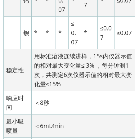
钙
*
*
0.
*
*
≤0.07
7
07
≤
≤0.0
钡
*
*
*
0.
*
≤0.07
7
07
用标准溶液连续进样，15s内仪器示值
的相对最大变化量≤ 3% ，每分钟测1
稳定性
次，共测定6次仪器示值的相对最大变
化量≤15%
响应时
＜8秒
间
最小吸
＜6mL∕min
喷量