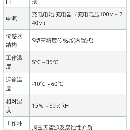
口
接
充电电池 充电器（充电电压100∨～2
电源
40∨）
传感器
S型高精度传感器(内置式)
结构
工作温
5℃～35℃
度
运输温
-10℃～60℃
度
相对湿
15％～80％RH
度
工作环
周围无震源及腐蚀性介质