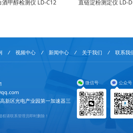
白酒甲醇检测仪 LD-C12
直链淀粉测定仪 LD-D
例
/
视频中心
/
新闻中心
/
关于我们
/
联系我
微信号
公众号
1
@qq.com
市高新区光电产业园第一加速器三
侵权请联系管理员即时删除！