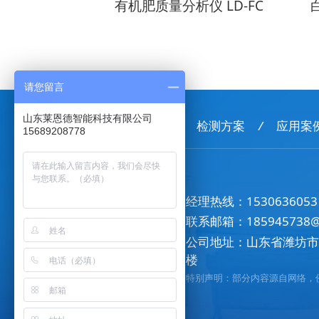
 LD-TZ01
有机肥质量分析仪 LD-FC
请您留言
山东莱恩德智能科技有限公司
首页
/
产品中心
/
检测方案
/
应用案
15689208778
经理热线：
1530636053
联系邮箱：
185945738
公司地址：山东省潍坊
楼
特别声明：部分内容源自网络，