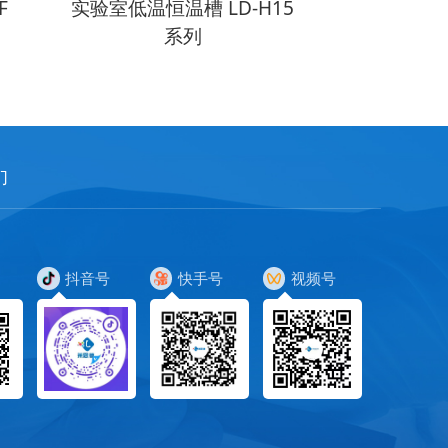
F
实验室低温恒温槽 LD-H15
土壤呼吸测定仪
系列
们
抖音号
快手号
视频号