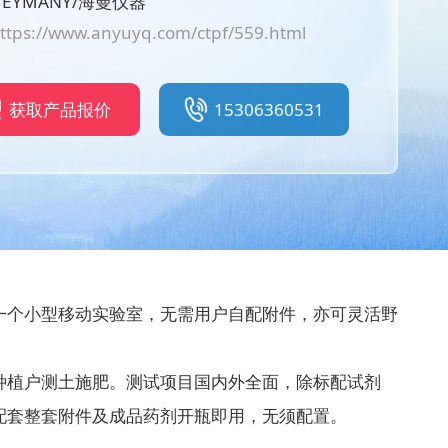
EYMANY/海曼仪器
ttps://www.anyuyq.com/ctpf/559.html
获取产品报价
15306360531
一个小型移动实验室，无需用户自配附件，亦可灵活野
种植户测土施肥。测试项目国内外全面，除标配试剂
配套整套附件及成品药剂开瓶即用，无须配置。