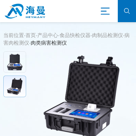
当前位置-
首页
-
产品中心
-
食品快检仪器
-
肉制品检测仪
-
病
害肉检测仪
-
肉类病害检测仪