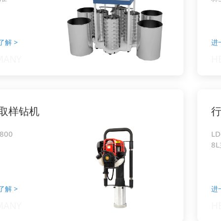
了解
>
进
取样钻机
800
LD
8
了解
>
进