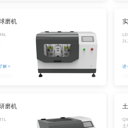
球磨机
M4L
LD
机
2
了解
>
进
研磨机
M1L
QX
机
土