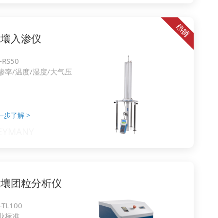
土壤入渗仪
-RS50
渗率/温度/湿度/大气压
一步了解
>
土壤团粒分析仪
-TL100
业标准