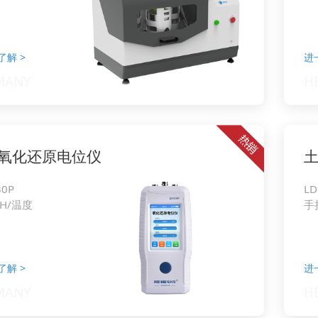
了解
>
进
氧化还原电位仪
30P
LD
PH/温度
手
了解
>
进