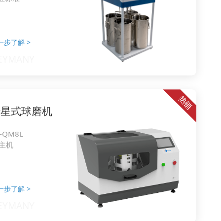
一步了解
>
行星式球磨机
-QM8L
L主机
一步了解
>