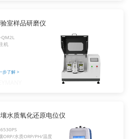
实验室样品研磨仪
-QM2L
L主机
一步了解
>
土壤水质氧化还原电位仪
6530PS
壤ORP/水质ORP/PH/温度