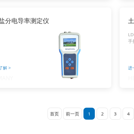
盐分电导率测定仪
LD
手
了解
>
进
首页
前一页
1
2
3
4