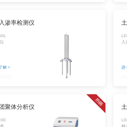
入渗率检测仪
50L
LD
位
入
了解
>
进
团聚体分析仪
200
LD
准
林