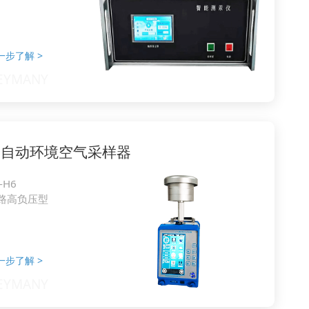
一步了解
>
全自动环境空气采样器
-H6
路高负压型
一步了解
>