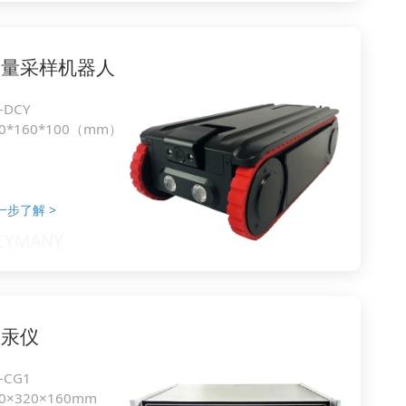
定量采样机器人
-DCY
10*160*100（mm）
一步了解
>
测汞仪
-CG1
0×320×160mm