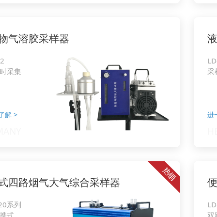
物气溶胶采样器
2
LD
时采集
采
了解
>
进
式四路烟气大气综合采样器
720系列
LD
携式
双