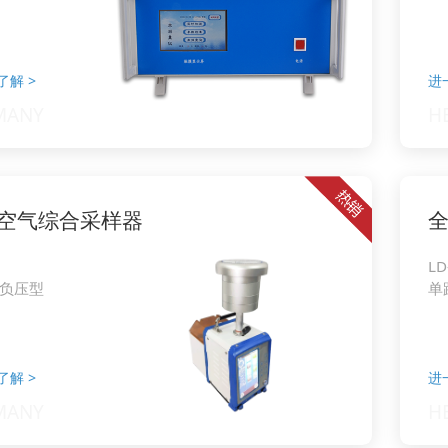
了解
>
进
空气综合采样器
LD
负压型
单
了解
>
进