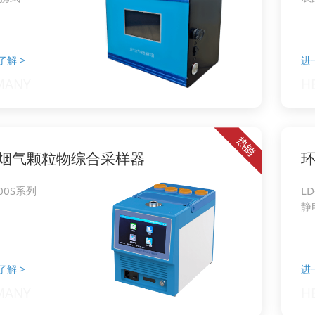
了解
>
进
烟气颗粒物综合采样器
700S系列
LD
静
了解
>
进