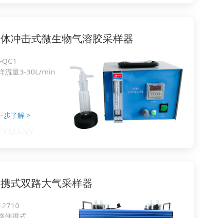
液体冲击式微生物气溶胶采样器
-QC1
样流量3-30L/min
一步了解
>
便携式双路大气采样器
-2710
路便携式