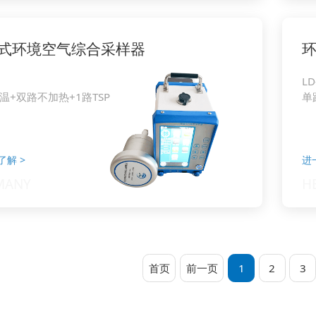
式环境空气综合采样器
LD
温+双路不加热+1路TSP
单
了解
>
进
首页
前一页
1
2
3