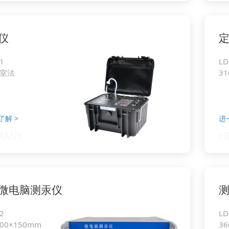
仪
1
LD
室法
3
了解
>
进
微电脑测汞仪
2
LD
400×150mm
36