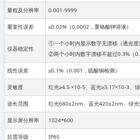
量程及分辨率
0.001-9999
重复性误差
≤0.02%（0.0002，重铬酸钾溶液）
①一个小时内显示数字无漂移（透光度
仪器稳定性
②两个小时内数字漂移不超过0.3%（0.
线性误差
≤0.1%（0.001，硫酸铜检测）
灵敏度
红光≥4.5 ×10-5、蓝光≥3.17×10-3、绿
波长范围
红光680±2nm、蓝光420±2nm、绿光5
显示屏分辨率
1024*600
抗震等级
IP65