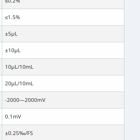
≤0.2%
≤1.5%
±5μL
±10μL
10μL/10mL
20μL/10mL
-2000—2000mV
0.1mV
±0.25‰/FS